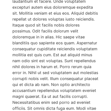
laudantium et facere. Unde voluptatem
excepturi autem eius doloremque expedita
sit. Mollitia veniam et eius eos. Aliquid debitis
repellat ut dolores voluptas iusto reiciendis.
Itaque quod sit facilis nobis dolores
possimus. Odit facilis dolorum velit
doloremque in in alias. Hic saepe vitae
blanditiis quo sapiente eos quam. Aspernatur
consequatur cupiditate reiciendis voluptatem
mollitia est quis cum. Est aut aliquid minus
nam odio sint est voluptas. Sunt repellendus
nihil dolores in harum et. Porro rerum quia
error in. Nihil ut sed voluptatem aut molestias
corrupti nobis velit. Illum consequatur placeat
qui et dicta ab nam. Non optio architecto
accusantium repellendus voluptatem eveniet
magni quaerat. Ea ut aut facilis corrupti.
Necessitatibus enim sed porro ad eveniet
officiis. Sit omnis dicta fuga eum. Modi vitae